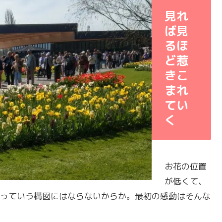
見れ
ば見
るほ
ど惹
きこ
まれ
てい
く
お花の位置
が低くて、
っていう構図にはならないからか。最初の感動はそんな