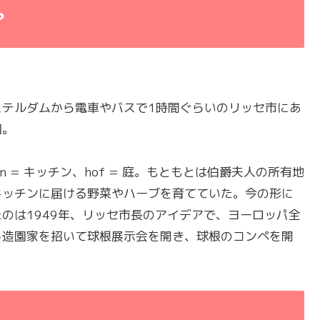
？
ステルダムから電車やバスで1時間ぐらいのリッセ市にあ
園。
ken = キッチン、hof = 庭。もともとは伯爵夫人の所有地
キッチンに届ける野菜やハーブを育てていた。今の形に
たのは1949年、リッセ市長のアイデアで、ヨーロッパ全
ら造園家を招いて球根展示会を開き、球根のコンペを開