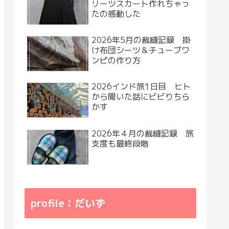
リーツスカート作れちゃっ
たの感動した
2026年5月の裁縫記録 掛
け布団シーツ＆チューブワ
ンピの作り方
2026インド旅1日目 ヒト
から聞いた話にビビりちら
かす
2026年４月の裁縫記録 旅
支度も最終段階
profile：だいず