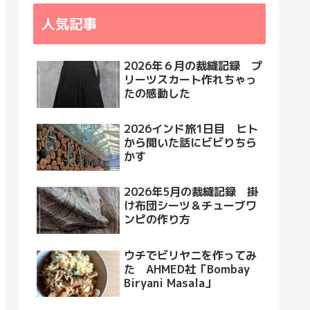
人気記事
2026年６月の裁縫記録 プ
リーツスカート作れちゃっ
たの感動した
2026インド旅1日目 ヒト
から聞いた話にビビりちら
かす
2026年5月の裁縫記録 掛
け布団シーツ＆チューブワ
ンピの作り方
ウチでビリヤニを作ってみ
た AHMED社「Bombay
Biryani Masala」