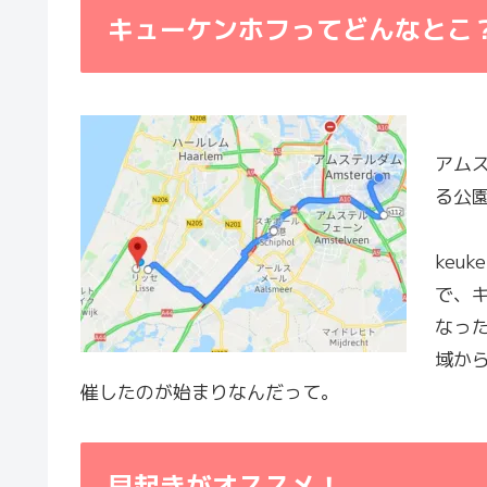
キューケンホフってどんなとこ
アム
る公
keu
で、
なっ
域か
催したのが始まりなんだって。
早起きがオススメ！