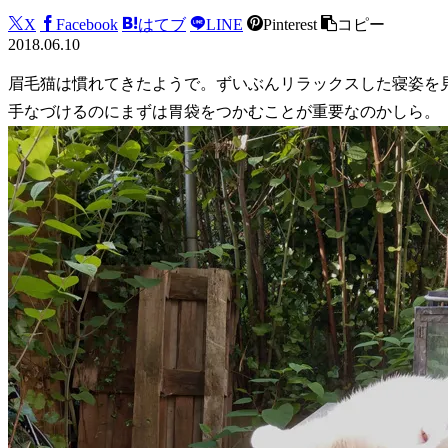
X
Facebook
はてブ
LINE
Pinterest
コピー
2018.06.10
眉毛猫は慣れてきたようで。ずいぶんリラックスした寝姿を
手なづけるのにまずは胃袋をつかむことが重要なのかしら。