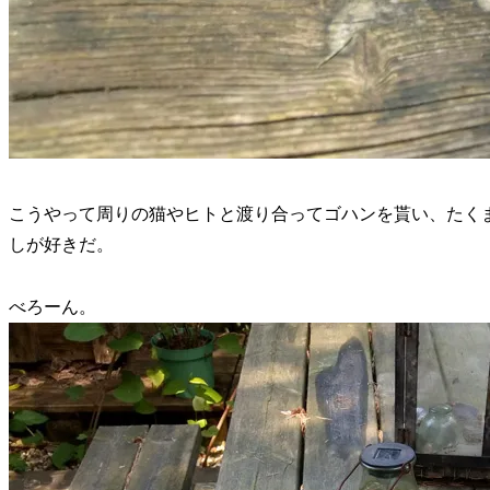
こうやって周りの猫やヒトと渡り合ってゴハンを貰い、たく
しが好きだ。
べろーん。