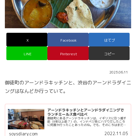
X
Facebook
はてブ
LINE
Pinterest
コピー
2023.06.11
御徒町のアーンドラキッチンと、渋谷のアーンドラダイニ
ングはなんどか行っていて。
アーンドラキッチンとアーンドラダイニングで
ランチミールス食べ比べ
御徒町にあるアーンドラキッチンは、イギリスに引っ越す
前（8年以上前？）の、インドベジ系にハマりだしたころ
に何度か行ったことあったのね。でも、そのころはまだミ
ールスではなく普通のランチセット（カレー2種とライ
ス、みたいなセット）を食べていたせ...
2022.11.05
soysdiary.com