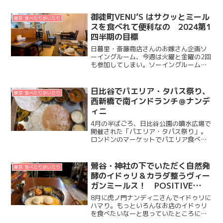
御徒町VENU’S はサクッとミール
東京 食べたり歩いたり
スを食べれて便利なの 2024第1
四半期の目標
日暮里・斎藤商店さんのお嫁さん企画ソ
ーイングルーム、今週は火曜と金曜の2回
も参加してしまい。ソーイングルームで
はめいっぱいミシンを使う作業に集中で
きるように、その前段階の型紙トレース
とか、裁断とか、そういう準備で忙しか
日比谷でパエリア・タパス祭り、
東京 食べたり歩いたり
った1週間だったなー。...
西新橋で南インドランチ＠ナンデ
ィニ
4月の半ばごろ、日比谷公園の噴水広場で
開催された「パエリア・タパス祭り」。
ロンドンのマーケットでパエリア食べる
の好きだったウチのオットに、こんなの
あるってよーって声掛けたら。オットも
この祭りをすでに知っており。金・土・
鶯谷・神社の下でいただく自然発
東京 食べたり歩いたり
日の3日間開催の初日、...
酵のイドゥリ＆カラダ整うヴィー
ガンミールス！ POSITIVE
MASARA ATTITUDE
8月に虎ノ門ナンディニさんでイドゥリに
ハマり。もっといろんなお店のイドゥリ
を食べたいなーと思っていたところに。
ツイッターで鶯谷のPOSITIVE MASARA