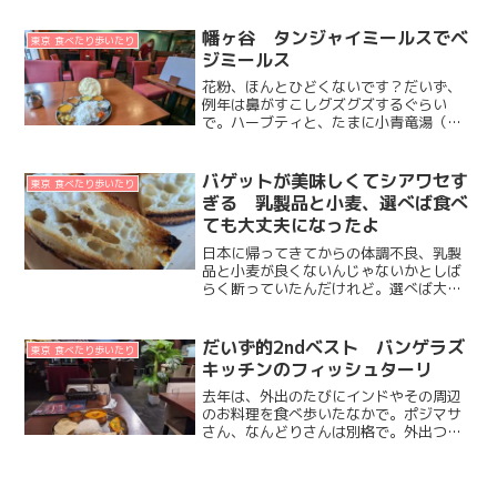
ATTITUDEさん（以降ポジマサさん）
が、常温で発酵できちゃう夏がそろそろ
幡ヶ谷 タンジャイミールスでベ
東京 食べたり歩いたり
終わ...
ジミールス
花粉、ほんとひどくないです？だいず、
例年は鼻がすこしグズグズするぐらい
で。ハーブティと、たまに小青竜湯（漢
方）に頼ればなんとかしのげる感じだっ
たのが。今年は違う。目がすごく痒い
し。鼻の奥や喉もイガイガチクチクし
バゲットが美味しくてシアワセす
東京 食べたり歩いたり
て、激しいクシャミがたまに止ま...
ぎる 乳製品と小麦、選べば食べ
ても大丈夫になったよ
日本に帰ってきてからの体調不良、乳製
品と小麦が良くないんじゃないかとしば
らく断っていたんだけれど。選べば大丈
夫なことが分かってきて。最近はバゲッ
トに夢中になってる。もともとバゲット
大好きなので、また食べれるようになっ
だいず的2ndベスト バンゲラズ
東京 食べたり歩いたり
てとても嬉しい。乳・小麦...
キッチンのフィッシュターリ
去年は、外出のたびにインドやその周辺
のお料理を食べ歩いたなかで。ポジマサ
さん、なんどりさんは別格で。外出つい
で、ではなくて、ここに行くのを主目的
にすることもあるお店。ポジマサさんが
冬季休業中で。なんどりさんはちょっと