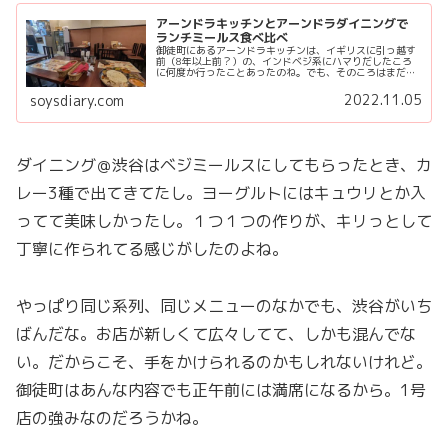
アーンドラキッチンとアーンドラダイニングで
ランチミールス食べ比べ
御徒町にあるアーンドラキッチンは、イギリスに引っ越す
前（8年以上前？）の、インドベジ系にハマりだしたころ
に何度か行ったことあったのね。でも、そのころはまだミ
ールスではなく普通のランチセット（カレー2種とライ
ス、みたいなセット）を食べていたせ...
2022.11.05
soysdiary.com
ダイニング＠渋谷はベジミールスにしてもらったとき、カ
レー3種で出てきてたし。ヨーグルトにはキュウリとか入
ってて美味しかったし。１つ１つの作りが、キリっとして
丁寧に作られてる感じがしたのよね。
やっぱり同じ系列、同じメニューのなかでも、渋谷がいち
ばんだな。お店が新しくて広々してて、しかも混んでな
い。だからこそ、手をかけられるのかもしれないけれど。
御徒町はあんな内容でも正午前には満席になるから。1号
店の強みなのだろうかね。