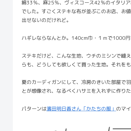
綿33％、麻25％、ヴィスコース42％のイタ
でした。すごくステキな布が並ぶこのお店、お値
出せないのだけれど。
ハギレならなんとか。140cm巾・１ｍで1000
ステキだけど、こんな生地、ウチのミシンで縫え
らも、どうしても欲しくて買った生地。それをも
夏のカーディガンにして、冷房のきいた部屋で羽
とが想像され、なるべくハサミを入れずに作りた
パターンは
濱田明日香さん「かたちの服」
のマイ