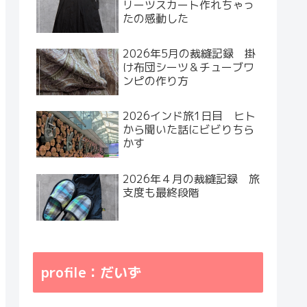
リーツスカート作れちゃっ
たの感動した
2026年5月の裁縫記録 掛
け布団シーツ＆チューブワ
ンピの作り方
2026インド旅1日目 ヒト
から聞いた話にビビりちら
かす
2026年４月の裁縫記録 旅
支度も最終段階
profile：だいず