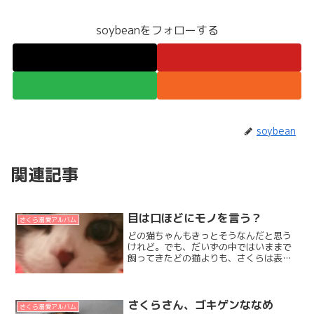
soybeanをフォローする
soybean
関連記事
目は口ほどにモノを言う？
さくら溺愛アルバム
どの猫ちゃんもきっとそうなんだと思う
けれど。でも、だいずの中ではいままで
飼ってきたどの猫よりも、さくらは表情
がコロコロ変わって。表情豊かだなぁっ
て、一緒に暮らし始めてすぐに思ったん
だよねー。今日は分かりやすいのを並べ
て比べてみたよ。愛しすぎ...
さくらさん、ゴキゲンななめ
さくら溺愛アルバム