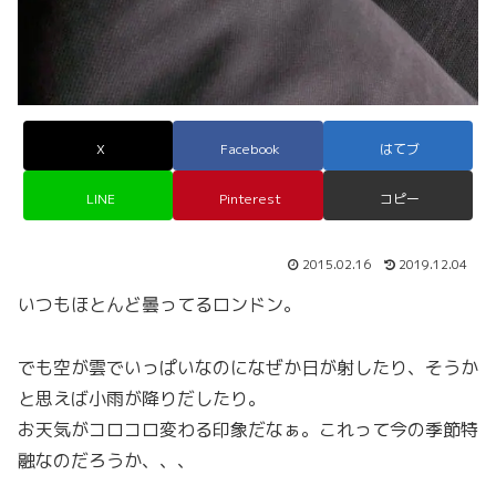
X
Facebook
はてブ
LINE
Pinterest
コピー
2015.02.16
2019.12.04
いつもほとんど曇ってるロンドン。
でも空が雲でいっぱいなのになぜか日が射したり、そうか
と思えば小雨が降りだしたり。
お天気がコロコロ変わる印象だなぁ。これって今の季節特
融なのだろうか、、、