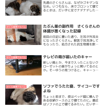
先週のさくらさんは、なぜかゴキゲンな
なめ。いつもなら、床でゴロンって寝て
るときは、だいずに足でナデナデしたり
挟んだりしてもらいたがることが多いの
に。先週は近寄ると逃げていく（T_T)
で、一番奥にあるイスの下とか、ベッド
の下に入っちゃうの。夜...
たぶん薬の副作用 さくらさんの
さくら溺愛アルバム
体調が悪くなった記録
前回の日記に書いた通り、左耳が外耳炎
になったさくらさん。獣医で耳洗浄して
もらったり、処方された抗生物質を飲ん
だりして治療を始めてから1週間たったと
ころで嘔吐が始まり。嘔吐がすこし落ち
着いたところで肌に湿疹が出たりして。
テレビの箱が届いたのキャー
さくら溺愛アルバム
体調が戻るまでに1週間...
新しい箱とか、今まで入ったことないク
ローゼットの扉がちょっと開いてるのと
か。そーゆうの見つけると、キャーって
鳴いて駆け寄っていくよ。キャーって
声、聴こえるかな？鳴いてるのは最初だ
けだけどね。あとは箱の中でホフク前
進？するさくらをご覧ください...
ソファでうたた寝、サイコーです
さくら溺愛アルバム
よね
ちょっと前まで、夜はベッド脇に積んで
ある収納ケースの上で寝てたのに。最近
はソファの上で寝てるみたい。だいずた