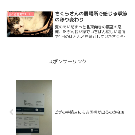
ちが起きてる間はぜんぜんソファに登っ
てこないのに。一緒に座るのは好きじゃ
ないんだよね。だからオットよりも早く
さくらさんの居場所で感じる季節
さくら溺愛アルバム
起きて、そーっとリビング...
の移り変わり
夏のあいだずっと北東向きの寝室の窓
際、たぶん我が家でいちばん涼しい場所
で1日のほとんどを過ごしていたさくらさ
ん。涼しくなるにつれて、まずは寝室の
ニンゲンベッドの足元に置いてある猫ベ
ッドに移動しリビングのラグの上で転が
る時間も増えて昼間、日が...
スポンサーリンク
ビザの手続きにもお国柄が出るのかなぁ