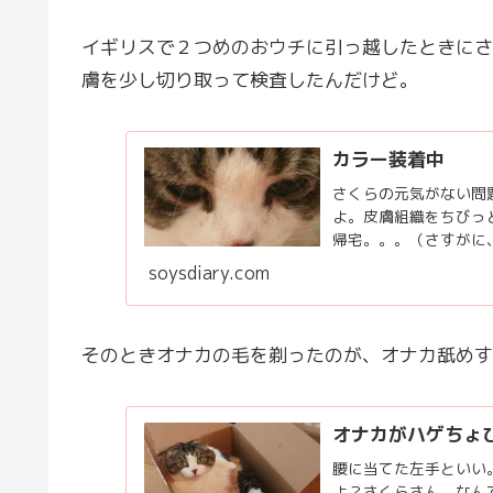
イギリスで２つめのおウチに引っ越したときにさ
膚を少し切り取って検査したんだけど。
カラー装着中
さくらの元気がない問
よ。皮膚組織をちびっ
帰宅。。。（さすがに
ーがジャマで不自由だか.
soysdiary.com
そのときオナカの毛を剃ったのが、オナカ舐めす
オナカがハゲちょ
腰に当てた左手といい
よ？さくらさん。なん