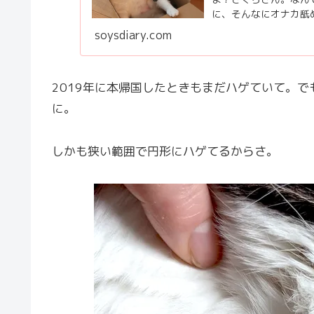
に、そんなにオナカ舐
まよ？って言ってるのに、
soysdiary.com
2019年に本帰国したときもまだハゲていて。
に。
しかも狭い範囲で円形にハゲてるからさ。