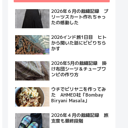
2026年６月の裁縫記録 プ
リーツスカート作れちゃっ
たの感動した
2026インド旅1日目 ヒト
から聞いた話にビビりちら
かす
2026年5月の裁縫記録 掛
け布団シーツ＆チューブワ
ンピの作り方
ウチでビリヤニを作ってみ
た AHMED社「Bombay
Biryani Masala」
2026年４月の裁縫記録 旅
支度も最終段階