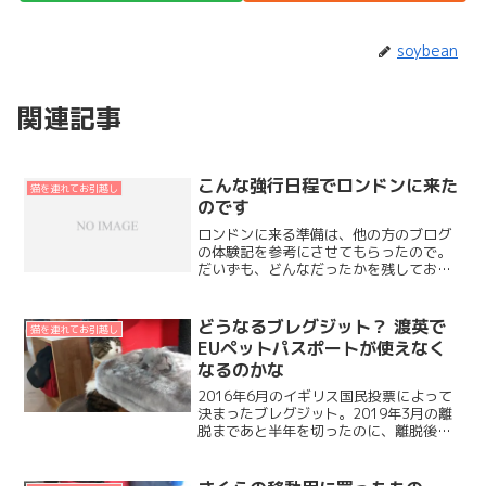
soybean
関連記事
こんな強行日程でロンドンに来た
猫を連れてお引越し
のです
ロンドンに来る準備は、他の方のブログ
の体験記を参考にさせてもらったので。
だいずも、どんなだったかを残しておこ
うと思います。少しでもだれかのお役に
たてるといいな。まずは、こんな日程だ
ったよ、てのをまとめてみたよ。Dec 29
どうなるブレグジット？ 渡英で
猫を連れてお引越し
オットのビザ申請...
EUペットパスポートが使えなく
なるのかな
2016年6月のイギリス国民投票によって
決まったブレグジット。2019年3月の離
脱まであと半年を切ったのに、離脱後の
EUとイギリスとの間の協定がぜんぜん決
まらないようですね。ブレグジットが決
まってからずっと、だいず的にいちばん