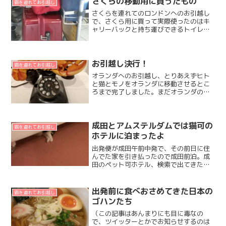
さくらの移動用に買ったもの
猫を連れてお引越し
気になっている...
さくらを連れてのロンドンへのお引越し
で、さくら用に買って実際使ったのはキ
ャリーバックと持ち運びできるトイレの
２つだったよ。キャリーバックは、航空
会社から指定されたサイズとまったくお
なじのがあって。あるブロガーさんが使
ってたのを見て、だいずも...
お引越し決行！
猫を連れてお引越し
オランダへのお引越し、とりあえずヒト
と猫とモノをオランダに移動させるとこ
ろまで完了しました。まだオランダのど
のあたりに住むのか、とか、決まりきっ
ていない部分があるので。とりあえずし
ばらくは短期滞在用のフラットに住む予
定。お引越しが確定したの...
成田とアムステルダムでは猫可の
猫を連れてお引越し
ホテルに泊まったよ
出発便が成田午前中発で、その前日に住
んでた家を引き払ったので成田前泊。成
田のペット可ホテル、検索で出てきたの
は2件だけだったなー。ペットホテルは結
構あるみたいだけど、そこから先も長い
からねぇ。一緒にお泊りしたよ。ヒルト
出発前に食べおさめてきた日本の
猫を連れてお引越し
ン成田ペットと泊まれる...
ゴハンたち
（この記事はあんまりにも目に毒なの
で、ツイッターとかでお知らせするのは