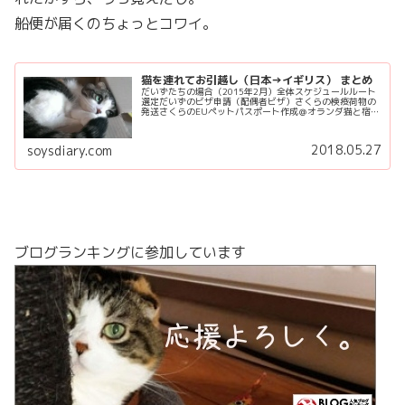
船便が届くのちょっとコワイ。
猫を連れてお引越し（日本→イギリス） まとめ
だいずたちの場合（2015年2月）全体スケジュールルート
選定だいずのビザ申請（配偶者ビザ）さくらの検疫荷物の
発送さくらのEUペットパスポート作成＠オランダ猫と宿泊
したホテルオランダ→イギリス フェリー猫の旅行用グッ
ズルート選定イギリス到着の...
2018.05.27
soysdiary.com
ブログランキングに参加しています