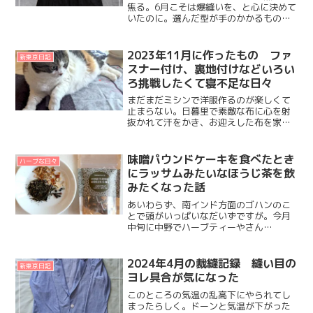
焦る。6月こそは爆縫いを、と心に決めて
いたのに。選んだ型が手のかかるものが
多くて爆縫いには至らず。6月もたくさん
生地を買い込んでしまい。それはそれ
で、自分にとっては価値のあること。手
2023年11月に作ったもの ファ
新東京日記
元にいろんな素材や手触...
スナー付け、裏地付けなどいろい
ろ挑戦したくて寝不足な日々
まだまだミシンで洋服作るのが楽しくて
止まらない。日暮里で素敵な布に心を射
抜かれて汗をかき、お迎えした布を家で
見ては何を作ろうかと妄想を膨らませて
ワクワクし。インスタで手作り服を披露
されてる方のポストを見て「ああ、こん
味噌パウンドケーキを食べたとき
ハーブな日々
なのも素敵」なんてやって...
にラッサムみたいなほうじ茶を飲
みたくなった話
あいわらず、南インド方面のゴハンのこ
とで頭がいっぱいなだいずですが。今月
中旬に中野でハーブティーやさん
mamehuisとして、焼菓子屋さんとか数名
でコラボしてイベントをすることにな
り。その準備でてんやわんや。インド料
2024年4月の裁縫記録 縫い目の
新東京日記
理食べ歩きの日記がまった...
ヨレ具合が気になった
このところの気温の乱高下にやられてし
まったらしく。ドーンと気温が下がった