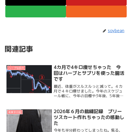
soybean
関連記事
4カ月で4キロ痩せちゃった 今
ハーブな日々
回はハーブとサプリを使った腸活
です
最近、体重がスルスルっと減って。４カ
月で４キロ痩せました。今年のスケジュ
ール帳に、今年の目標や3年後、5年後、
10年後になりたい姿などを書き込むペー
ジがあり。今年の目標3つのうちの１つめ
がコレで↓「3月末までに」と書いたもの
2026年６月の裁縫記録 プリー
新東京日記
の。とくに綿密な...
ツスカート作れちゃったの感動し
た
今年も半分終わってしまったね。焦る、