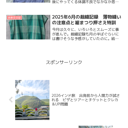
後にやってくる体調不良でなかなか思う
ように活動できず。やりたいこと、やら
なきゃならないことがどんどん溜まって
いくだいずです。風邪をひく手前みたい
2025年6月の裁縫記録 薄物縫い
新東京日記
な感じ。喉や鼻、目の奥が...
の注意点と裾まつり押さえ特訓
今月は久々に、いろいろとスムーズに事
が進んで。裁縫記録も月の半ばぐらいに
は書けそうな予感がしていたのに。結
局、いつもと似たようなタイミングにな
ってしまった。７月が終わりかけるころ
に、６月の振り返り。６月完成品の写真
は記録として残っているので...
スポンサーリンク
2026インド旅 出発前から人間力が試さ
れる ビザとツアーとチケットとクレカ
＆UPI問題