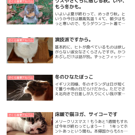
リスやさくらに感じる秋。いや、
さくら溺愛アルバム
もう冬かも。
いよいよ夏が終わって、めっきり秋。と
いうか今日は最高気温１４℃、朝夕はも
っと寒いので、もうダウンコート着てま
すよ。もうすぐ冬だなーって身震いして
る今日この頃。ロンドンのリスたちは冬
眠をしないらしいんだけれど。それでも
演技派ですから。
さくら溺愛アルバム
このごろはリスの動きが活...
基本的に、ヒトが食べているものは欲し
がらない淑女なさくらさんですが。かつ
おぶしだけは話が別。ずっとフィッシュ
味のカリカリを食べてきたからかな？
お好み焼きにかつおぶしをふりかけたと
たんに、お皿に突進してくるし。かつお
味のこんな↓ふりかけをゴ...
冬のひなたぼっこ
さくら溺愛アルバム
イギリス同様、冬のオランダは日が短く
て曇りや雨の日だらけだから。ただでさ
え北向きで日差しが入りにくい我が家な
ので。冬はなおさら、さくらさんがひな
たぼっこしてる姿や、お日さまの光でポ
ッカポカになったさくらさんのモフ毛を
堪能する機会が減ってしま...
床暖で猫ヨガ、サイコーです
さくら溺愛アルバム
メリークリスマス！もうあと1週間もすれ
ば今年が終わってしまうー！ 1年ってホ
ントあっという間ね。本帰国からも6ヵ