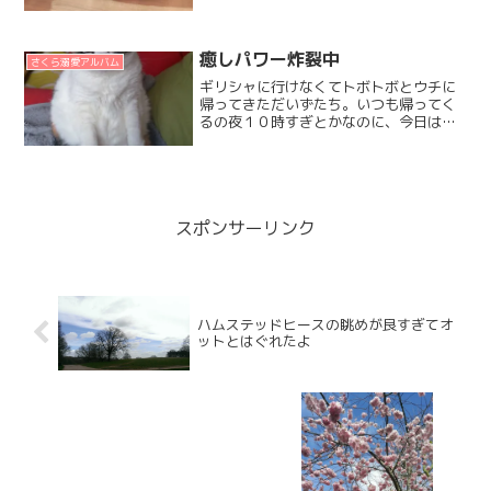
月。ほんの半年前はオランダにいたなん
て。遠い昔のことみたい。冬のおウチで
の引きこもり環境はオランダのほうが断
然良くて。セントラル...
癒しパワー炸裂中
さくら溺愛アルバム
ギリシャに行けなくてトボトボとウチに
帰ってきただいずたち。いつも帰ってく
るの夜１０時すぎとかなのに、今日はず
いぶん早いのねって、きょとんとした顔
して迎えてくれました。玄関開けた時か
らこの姿勢。。。ｗ（首だけ玄関のほう
向いてた）この日は朝５時...
スポンサーリンク
ハムステッドヒースの眺めが良すぎてオ
ットとはぐれたよ