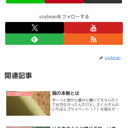
soybeanをフォローする
soybean
関連記事
猫の本能とは
さくら溺愛アルバム
ずーっと前から誰かに聞いてもらいたく
て仕方なかったんだけど。さくらさんの
いちばんプライベート（？）な部分でも
あり、レディのプライベートを勝手に誰
にでも見せちゃうのも良くないかなーっ
て若干ためらいの気持ちもありました。
でも動画に撮ってみたら、...