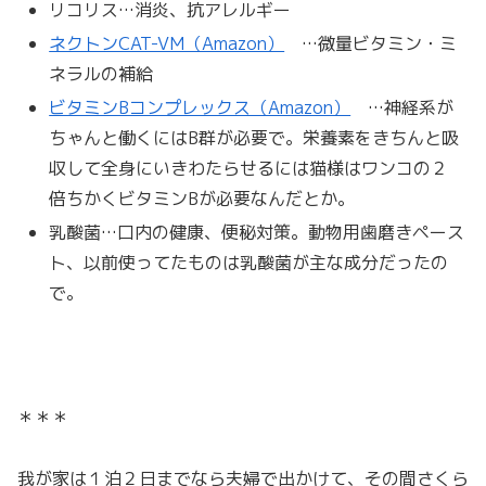
リコリス…消炎、抗アレルギー
ネクトンCAT-VM（Amazon）
…微量ビタミン・ミ
ネラルの補給
ビタミンBコンプレックス（Amazon）
…神経系が
ちゃんと働くにはB群が必要で。栄養素をきちんと吸
収して全身にいきわたらせるには猫様はワンコの２
倍ちかくビタミンBが必要なんだとか。
乳酸菌…口内の健康、便秘対策。動物用歯磨きペース
ト、以前使ってたものは乳酸菌が主な成分だったの
で。
＊＊＊
我が家は１泊２日までなら夫婦で出かけて、その間さくら