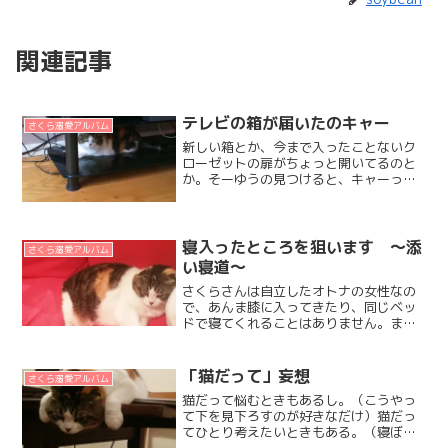
関連記事
テレビの箱が届いたのキャー
さくら溺愛アルバム
新しい箱とか、今まで入ったことないク
ローゼットの扉がちょっと開いてるのと
か。そーゆうの見つけると、キャーって
鳴いて駆け寄っていくよ。キャーって
声、聴こえるかな？鳴いてるのは最初だ
けだけどね。あとは箱の中でホフク前
進？するさくらをご覧ください...
寝入ったところを狙います ～添
さくら溺愛アルバム
い寝道～
さくらさんは自立したオトナの女性なの
で、あんま膝に入ってきたり、同じベッ
ドで寝てくれることはありません。まっ
たく別行動じゃないけれど、ちょっとだ
け離れたところでひとりで寝ているの。
今まで7年近く一緒に住んだ中で、添い寝
「猫だって」妄想
さくら溺愛アルバム
してくれたのは・だいず...
猫だって悩むときもあるし。（こうやっ
て下を見下ろすのが好きなだけ）猫だっ
てひとり考えたいときもある。（寝ぼけ