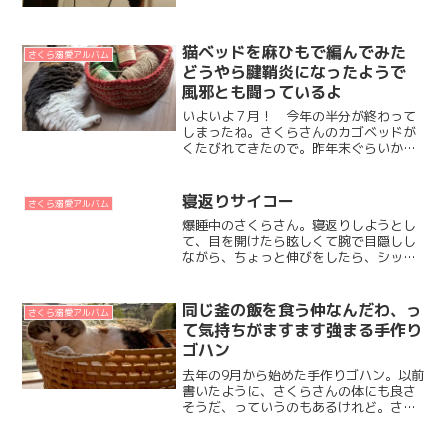
てるだけ）ふぅー、猫だって辛いのだ。
（辛そうには見えないね）なんてね。
猫ベッドを麻ひもで編んでみた
さくら溺愛アルバム
どうやら腱鞘炎になったようで
風邪とも闘っているよ
いよいよ７月！ 今年の半分が終わって
しまったね。さくらさんのカゴベッドが
くたびれてきたので。昨年末ぐらいから
編み物にハマっているだいず、麻ひもを
使ってカゴを作ってみたよ。途中、底面
編んでるとき↓座布団的に乗ってくれたり
寝返りサイコー
さくら溺愛アルバム
しないかなーと期待した...
爆睡中のさくらさん。寝返りしようとし
て、目を開けたら眩しくて腕で目隠しし
ながら、ちょっと伸びをしたら、シッポ
が足の間に挟まり、最後にクイッと腕を
寄せ上げて乙女なポーズでフィニッシ
ュ、、、、短い中にすべてのかわいらし
同じ釜の飯を食う仲なんだわ、っ
さくら溺愛アルバム
さが凝縮されてるでしょう？...
て気持ちがますます強まる手作り
ゴハン
去年の9月から始めた手作りゴハン。以前
書いたように、さくらさんの体にも良さ
そうだ、っていうのもあるけれど。さく
らさんと同じものを食べているってい
う、心の充足感みたいなものも得られる