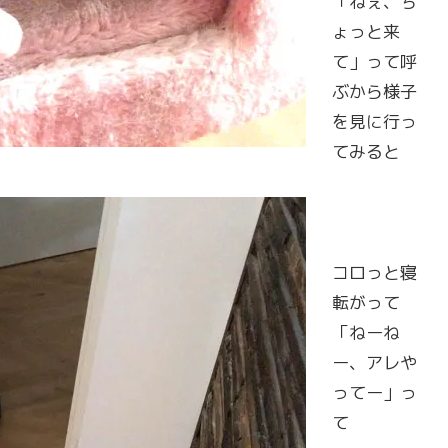
「ねぇ、ち
ょっと来
て」って呼
ぶから様子
を見に行っ
てみると
コロっと寝
転がって
「ねーね
ー、アレや
ってー」っ
て