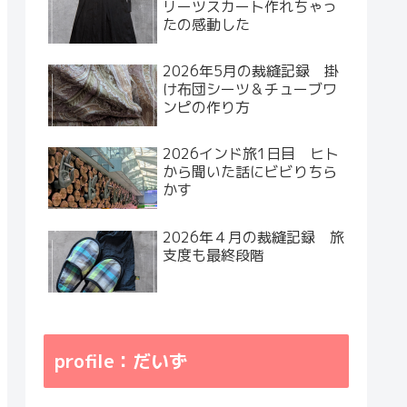
リーツスカート作れちゃっ
たの感動した
2026年5月の裁縫記録 掛
け布団シーツ＆チューブワ
ンピの作り方
2026インド旅1日目 ヒト
から聞いた話にビビりちら
かす
2026年４月の裁縫記録 旅
支度も最終段階
profile：だいず