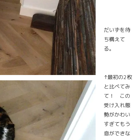
だいずを待
ち構えて
る。
↑最初の2枚
と比べてみ
て！ この
受け入れ態
勢がかわい
すぎてもう
息ができな