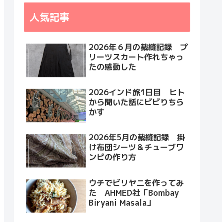
人気記事
2026年６月の裁縫記録 プ
リーツスカート作れちゃっ
たの感動した
2026インド旅1日目 ヒト
から聞いた話にビビりちら
かす
2026年5月の裁縫記録 掛
け布団シーツ＆チューブワ
ンピの作り方
ウチでビリヤニを作ってみ
た AHMED社「Bombay
Biryani Masala」