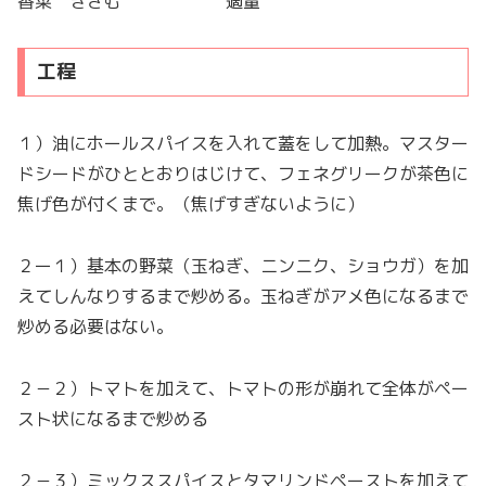
香菜 きざむ 適量
工程
１）油にホールスパイスを入れて蓋をして加熱。マスター
ドシードがひととおりはじけて、フェネグリークが茶色に
焦げ色が付くまで。（焦げすぎないように）
２ー１）基本の野菜（玉ねぎ、ニンニク、ショウガ）を加
えてしんなりするまで炒める。玉ねぎがアメ色になるまで
炒める必要はない。
２－２）トマトを加えて、トマトの形が崩れて全体がペー
スト状になるまで炒める
２－３）ミックススパイスとタマリンドペーストを加えて