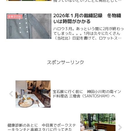
残っていないということに愕然としてい
るだいずです。今年の夏はほんと暑くて
蒸して。感染して寝込んで。キツかった
なー。我が家のエアコンからの水漏れ、
2026年１月の裁縫記録 冬物縫
新東京日記
ツイッターで検索したら今...
いは時間がかかる
ハロウ３月。あっという間に2月が終わっ
てしまった。。。1月は久々にたくさん
（当社比）日記を書けて、ロケットスタ
ートな2026年、これからバリバリ書く
ぞ、と思っていたのに。2月は１つもアッ
プせずに終わってしまいました。カラダ
のだるさは取れたも...
スポンサーリンク
宝石展に行く前に 神田小川町の南イン
ド料理店 三燈舎（SANTOSHAM）へ
健康診断のあとに 中目黒でポークステ
ーキランチと高級スタバに行ってきた