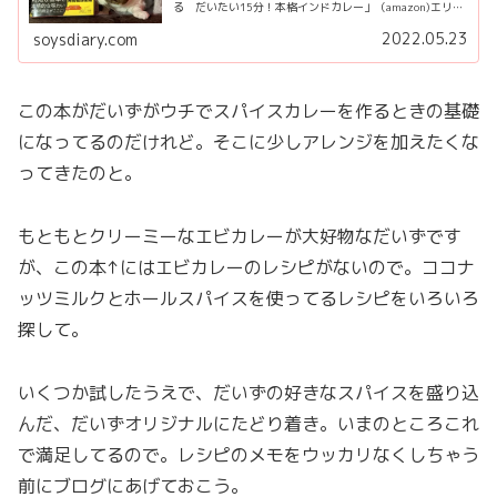
る だいたい15分！本格インドカレー」（amazon)エリッ
クサウスの稲田俊輔さんのレシピ本。週3回は作ってる気
がする。ほんと、カレー１種...
2022.05.23
soysdiary.com
この本がだいずがウチでスパイスカレーを作るときの基礎
になってるのだけれど。そこに少しアレンジを加えたくな
ってきたのと。
もともとクリーミーなエビカレーが大好物なだいずです
が、この本↑にはエビカレーのレシピがないので。ココナ
ッツミルクとホールスパイスを使ってるレシピをいろいろ
探して。
いくつか試したうえで、だいずの好きなスパイスを盛り込
んだ、だいずオリジナルにたどり着き。いまのところこれ
で満足してるので。レシピのメモをウッカリなくしちゃう
前にブログにあげておこう。