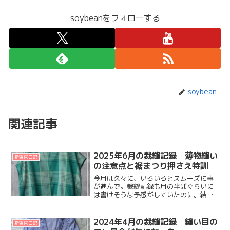
soybeanをフォローする
soybean
関連記事
2025年6月の裁縫記録 薄物縫い
新東京日記
の注意点と裾まつり押さえ特訓
今月は久々に、いろいろとスムーズに事
が進んで。裁縫記録も月の半ばぐらいに
は書けそうな予感がしていたのに。結
局、いつもと似たようなタイミングにな
ってしまった。７月が終わりかけるころ
に、６月の振り返り。６月完成品の写真
2024年4月の裁縫記録 縫い目の
新東京日記
は記録として残っているので...