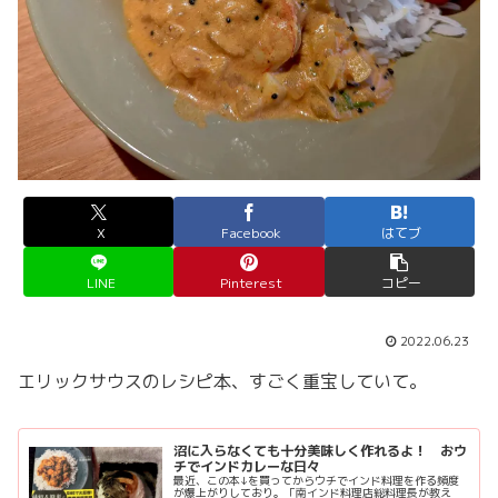
X
Facebook
はてブ
LINE
Pinterest
コピー
2022.06.23
エリックサウスのレシピ本、すごく重宝していて。
沼に入らなくても十分美味しく作れるよ！ おウ
チでインドカレーな日々
最近、この本↓を買ってからウチでインド料理を作る頻度
が爆上がりしており。「南インド料理店総料理長が教え