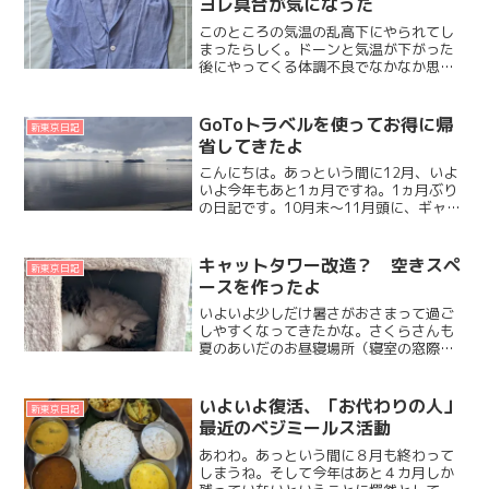
ヨレ具合が気になった
このところの気温の乱高下にやられてし
まったらしく。ドーンと気温が下がった
後にやってくる体調不良でなかなか思う
ように活動できず。やりたいこと、やら
なきゃならないことがどんどん溜まって
いくだいずです。風邪をひく手前みたい
GoToトラベルを使ってお得に帰
新東京日記
な感じ。喉や鼻、目の奥が...
省してきたよ
こんにちは。あっという間に12月、いよ
いよ今年もあと1ヵ月ですね。1ヵ月ぶり
の日記です。10月末～11月頭に、ギャラ
リーでの展示会でハーブティーを扱って
いただき。11月第2週は11月15日のハー
バルセラピスト認定試験にむけてのお勉
キャットタワー改造？ 空きスペ
新東京日記
強。覚える...
ースを作ったよ
いよいよ少しだけ暑さがおさまって過ご
しやすくなってきたかな。さくらさんも
夏のあいだのお昼寝場所（寝室の窓際）
よりも、冬のお昼寝場所（リビングの窓
際）に居る時間が長くなってきなー。へ
そ天で寝る猫と過ごす穏やかな午後。さ
いよいよ復活、「お代わりの人」
新東京日記
て。去年の９月１７日に、...
最近のベジミールス活動
あわわ。あっという間に８月も終わって
しまうね。そして今年はあと４カ月しか