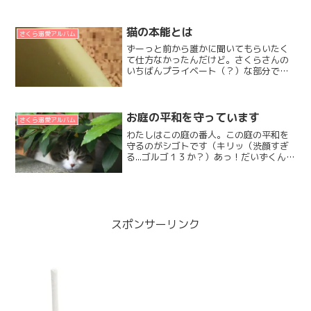
えして以来、毎日毎秒、どんどんかわい
さが増していく。元気で楽しい時間を、
なるべく長く一緒に過ごせることがイチ
猫の本能とは
さくら溺愛アルバム
バンだけれど。さくら...
ずーっと前から誰かに聞いてもらいたく
て仕方なかったんだけど。さくらさんの
いちばんプライベート（？）な部分でも
あり、レディのプライベートを勝手に誰
にでも見せちゃうのも良くないかなーっ
て若干ためらいの気持ちもありました。
でも動画に撮ってみたら、...
お庭の平和を守っています
さくら溺愛アルバム
わたしはこの庭の番人。この庭の平和を
守るのがシゴトです（キリッ（渋顔すぎ
る...ゴルゴ１３か？）あっ！だいずくん。
そこは落ち葉やプルーンでつまづきやす
くなっているところだからね。こんな風
にゴローンと転んでしまわないように、
気を付けるんだよ。...
スポンサーリンク