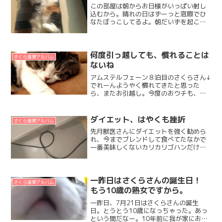
この部屋は朝からお日様がいっぱい射し
込むから。晴れの日はずーっと窓際でひ
なたぼっこしてるよ。朝だいずを起こし
に来るの、ゴハン欲しいのもあるけど、
カーテンを開けてほしいのもあるみた
い。さくらに起こされて、カーテン開け
ずにソファに寝転んでたら、...
何度引っ越しても、慣れることは
さくら溺愛アルバム
ないね
アムステルフェーン８泊目のさくらさん↓
でれーんようやく慣れてきたと思った
ら、またお引越し。今度のおウチも、ベ
ッドの下の隙間があいてるので、最初の2
日間はほとんどベッドの下でお過ごし
に。3日目（昨日）の朝は頭だけベッドの
ダイエット、はやくも挫折
さくら溺愛アルバム
下に突っ込んでいたけれ...
先月獣医さんにダイエットを強く勧めら
れ、今までブレンドして食べてたなかで
一番美味しくないカリカリゴハンだけの
食生活を始めたさくらさん。→こう見え
ても熟女です最初の1週間ぐらいはぜんぜ
ん食べなくなっちゃって。もともと3割ぐ
らい混ぜてたものだし...
一昨日はさくらさんの誕生日！
さくら溺愛アルバム
もう10歳の熟女ですから。
一昨日、7月21日はさくらさんの誕生
日。とうとう10歳になっちゃった。あっ
という間だなー。10年前に我が家にお迎