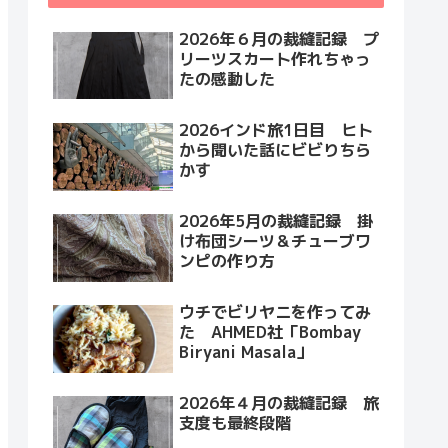
2026年６月の裁縫記録 プ
リーツスカート作れちゃっ
たの感動した
2026インド旅1日目 ヒト
から聞いた話にビビりちら
かす
2026年5月の裁縫記録 掛
け布団シーツ＆チューブワ
ンピの作り方
ウチでビリヤニを作ってみ
た AHMED社「Bombay
Biryani Masala」
2026年４月の裁縫記録 旅
支度も最終段階