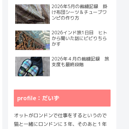
2026年5月の裁縫記録 掛
け布団シーツ＆チューブワ
ンピの作り方
2026インド旅1日目 ヒト
から聞いた話にビビりちら
かす
2026年４月の裁縫記録 旅
支度も最終段階
profile：だいず
オットがロンドンで仕事をするというので
猫と一緒にロンドンに３年、そのあと１年