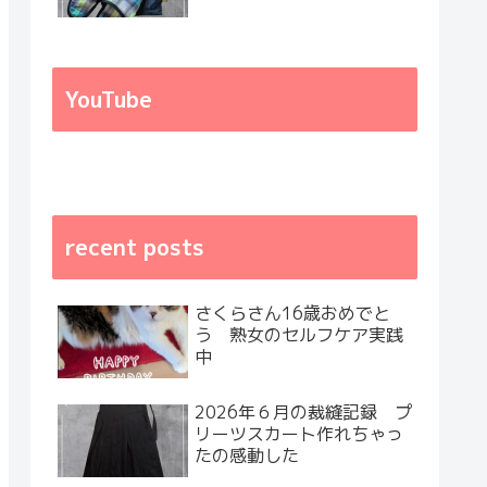
YouTube
recent posts
さくらさん16歳おめでと
う 熟女のセルフケア実践
中
2026年６月の裁縫記録 プ
リーツスカート作れちゃっ
たの感動した