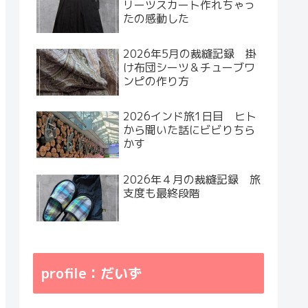
リーツスカート作れちゃっ
たの感動した
2026年5月の裁縫記録 掛
け布団シーツ＆チューブワ
ンピの作り方
2026インド旅1日目 ヒト
から聞いた話にビビりちら
かす
2026年４月の裁縫記録 旅
支度も最終段階
profile：だいず