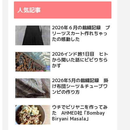
人気記事
2026年６月の裁縫記録 プ
リーツスカート作れちゃっ
たの感動した
2026インド旅1日目 ヒト
から聞いた話にビビりちら
かす
2026年5月の裁縫記録 掛
け布団シーツ＆チューブワ
ンピの作り方
ウチでビリヤニを作ってみ
た AHMED社「Bombay
Biryani Masala」