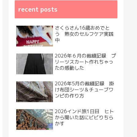
recent posts
さくらさん16歳おめでと
う 熟女のセルフケア実践
中
2026年６月の裁縫記録 プ
リーツスカート作れちゃっ
たの感動した
2026年5月の裁縫記録 掛
け布団シーツ＆チューブワ
ンピの作り方
2026インド旅1日目 ヒト
から聞いた話にビビりちら
かす