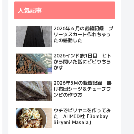
人気記事
2026年６月の裁縫記録 プ
リーツスカート作れちゃっ
たの感動した
2026インド旅1日目 ヒト
から聞いた話にビビりちら
かす
2026年5月の裁縫記録 掛
け布団シーツ＆チューブワ
ンピの作り方
ウチでビリヤニを作ってみ
た AHMED社「Bombay
Biryani Masala」