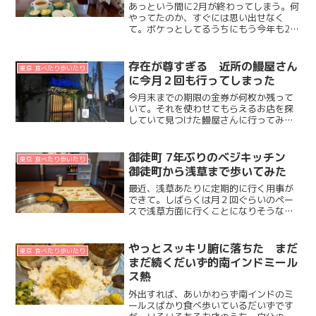
あっという間に2月が終わってしまう。何
やってたのか、すぐには思い出せなく
て。ボケっとしてるうちにもう今年も2カ
月終わってしまったって焦るんだけれ
ど。今月は、知り合いが始めた食べ物屋
さんのメニューデザインをやらせてもら
存在が尊すぎる 近所の鰻屋さん
東京 食べたり歩いたり
ったり。確定申告の準備を...
に今月２回も行ってしまった
今月末までの期限の金券が何枚か残って
いて。それを使わせてもらえるお店を探
していて見つけた鰻屋さんに行ってみた
の。近所っていっても、最寄り駅からけ
っこう歩くし、ウチからだと全部歩いて
いったら片道４０分ぐらいかかる場所。
御徒町 7年ぶりのベジキッチン
東京 食べたり歩いたり
この辺に住んでる知り合い...
御徒町から浅草まで歩いてみた
最近、浅草あたりに定期的に行く用事が
できて。しばらくは月２回ぐらいのペー
スで浅草方面に行くことになりそうなの
ね。で、最近のだいず的南インド料理ブ
ームが再燃してからというもの、ずっと
行きたかった御徒町のベジキッチンに、
やっとスッキリ腑に落ちた まだ
東京 食べたり歩いたり
やっと行ってきたよ。７年...
まだ続くだいず的南インドミール
ス熱
外出すれば、あいかわらず南インドのミ
ールスばかり食べ歩いているだいずです