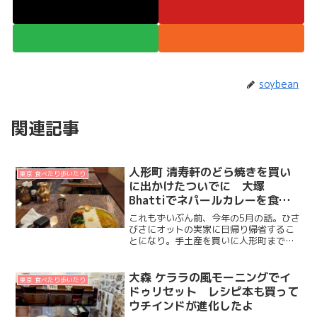
soybean
関連記事
人形町 清寿軒のどら焼きを買い
東京 食べたり歩いたり
に出かけたついでに 大塚
Bhattiでネパールカレーを食べ
てきた
これもずいぶん前、今年の5月の話。ひさ
びさにオットの実家に日帰り帰省するこ
とになり。手土産を買いに人形町まで出
かけたの。オシゴトをしていたころは、
オットの実家への手土産ってあまり深く
考えずに、出先で見かけた新しかったり
大森 ケララの風モーニングでイ
東京 食べたり歩いたり
変わってるお菓子を買っ...
ドゥリセット レシピ本も買って
ウチインドが進化したよ