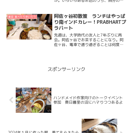
が。いろいろあるお店のうち、自分の好
みはだいたい掴めてきたようで。やっぱ
りポジマサさんがイチバンだなぁと思い
ながらも。他のお店だって、現地出身の
阿佐ヶ谷初散策 ランチはやっぱ
東京 食べたり歩いたり
人のお店だったりして、た...
り南インドカレー！PRABHARTプ
ラバート
先週は、大学時代の友人と7年ぶりに再
会。阿佐ヶ谷でお茶することになり。阿
佐ヶ谷、電車で通り過ぎることは何度も
あっても、降りて街を歩いたことなかっ
たのよね。東京で暮らした年数が、実家
で暮らした年数より多いようになって
も、都内で行ってない街がま...
スポンサーリンク
ハンドメイド作家向けのトークイベント
参加 奥日暮里の沼にハマりつつあるよ
2024年１月に作った服 着てもらえたら