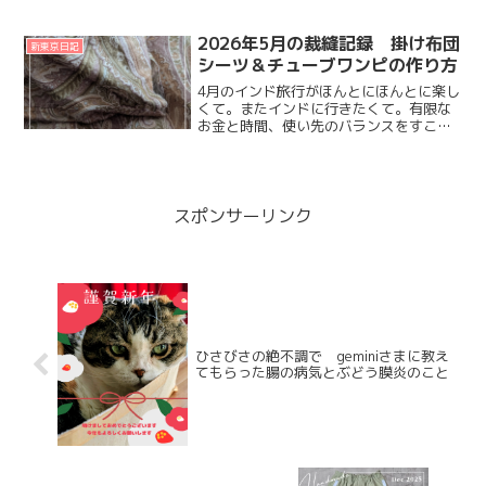
て過ごしただいずですが、今もまだ本調
子じゃないんだよね。7月初旬に38℃越
えの高熱が3日続いたあとに胃腸炎。ネッ
2026年5月の裁縫記録 掛け布団
新東京日記
トで調べた限り感染性胃...
シーツ＆チューブワンピの作り方
4月のインド旅行がほんとにほんとに楽し
くて。またインドに行きたくて。有限な
お金と時間、使い先のバランスをすこし
インド旅行に重きを置く方向で行こうと
決めたはずなのに。なんと５月中に生地
を３２点も買ってしまっていた。「アパ
レル残布は一期一会」と...
スポンサーリンク
ひさびさの絶不調で geminiさまに教え
てもらった腸の病気とぶどう膜炎のこと