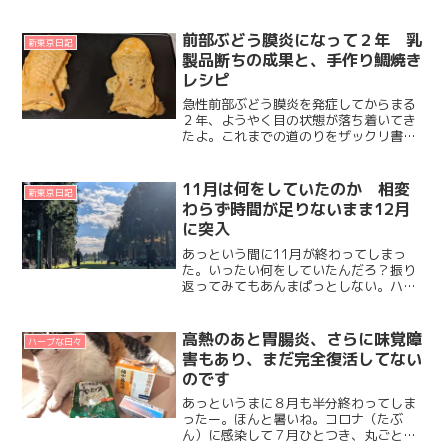
くて。すぐに作れちゃいそうな目算でい
るのだけれど。この半年を振り返ってみ
れば。1カ月に買った生地枚数の平均が
前部ぶどう膜炎になって２年 乳
新東京日記
13枚、いっぽう、完成させ...
製品断ちの成果と、手作り鯛焼き
レシピ
急性前部ぶどう膜炎を発症してからまる
２年、ようやく目の状態が落ち着いてき
たよ。これまでの道のりをザックリ書く
と 2018年7月にオランダで急性前部ぶど
う膜炎（両目）を発症 2019年6月までプ
レドニゾロン点眼、日本に本帰国 日本の
11月は何をしていたのか 相変
新東京日記
病院で乾癬...
わらず時間が足りないまま12月
に突入
あっという間に11月が終わってしまっ
た。いったい何をしていたんだろ？振り
返ってみてもあんまぱっとしない。ハー
ブやさんの作業をしたり、服を縫った
り、生地を買いに行ったり。買った生地
を眺めて何を創るか妄想したり。コレっ
高熱のあと胃腸炎、さらに味覚障
ハーブな日々
てものはないけど、ちょっと...
害もあり、まだ完全復活してない
のです
あっというまに８月も半分終わってしま
ったー。ほんと暑いね。コロナ（たぶ
ん）に感染して７月ひとつき、丸ごと寝