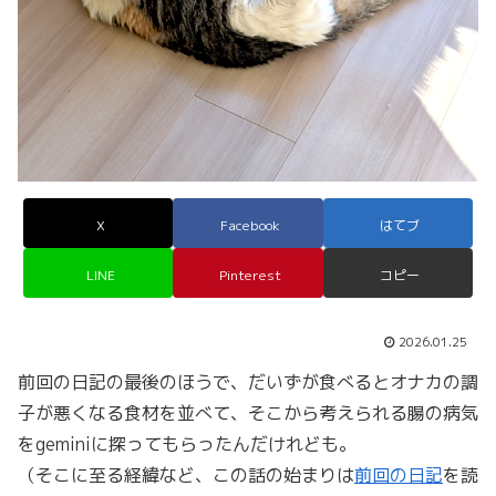
X
Facebook
はてブ
LINE
Pinterest
コピー
2026.01.25
前回の日記の最後のほうで、だいずが食べるとオナカの調
子が悪くなる食材を並べて、そこから考えられる腸の病気
をgeminiに探ってもらったんだけれども。
（そこに至る経緯など、この話の始まりは
前回の日記
を読