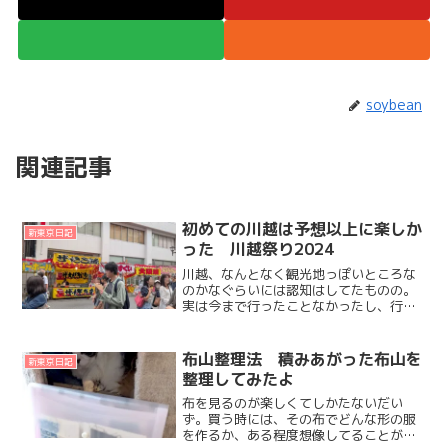
soybean
関連記事
初めての川越は予想以上に楽しか
新東京日記
った 川越祭り2024
川越、なんとなく観光地っぽいところな
のかなぐらいには認知はしてたものの。
実は今まで行ったことなかったし、行っ
てみたいと思ったことなかったんだけれ
ど。オットが川越祭りに行こうというの
でしかたなく行ってみたら結構楽しかっ
布山整理法 積みあがった布山を
新東京日記
た。やっと過ごしやすい季...
整理してみたよ
布を見るのが楽しくてしかたないだい
ず。買う時には、その布でどんな形の服
を作るか、ある程度想像してることが多