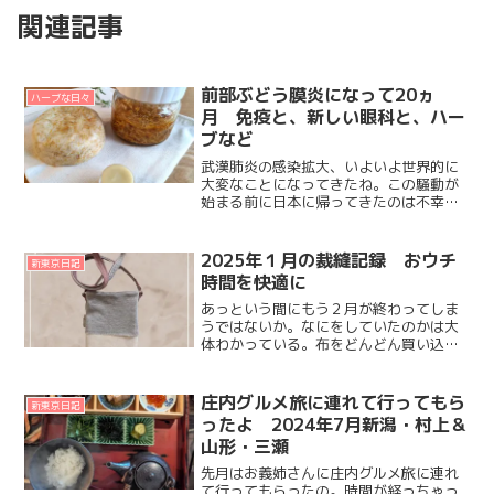
関連記事
前部ぶどう膜炎になって20ヵ
ハーブな日々
月 免疫と、新しい眼科と、ハー
ブなど
武漢肺炎の感染拡大、いよいよ世界的に
大変なことになってきたね。この騒動が
始まる前に日本に帰ってきたのは不幸中
の幸い？というか、結果的に我が家にと
ってはベストタイミングだったのかもな
ーと思い始めている。猫同伴なので移動
2025年１月の裁縫記録 おウチ
新東京日記
には時間がかかるし。オラ...
時間を快適に
あっという間にもう２月が終わってしま
うではないか。なにをしていたのかは大
体わかっている。布をどんどん買い込ん
で、買った布で何を作るか妄想を繰り広
げ、そして縫う、の繰り返し。年末にま
ずオットが高熱を出しダウン、その２日
庄内グルメ旅に連れて行ってもら
新東京日記
後ぐらいにだいずも急にク...
ったよ 2024年7月新潟・村上＆
山形・三瀬
先月はお義姉さんに庄内グルメ旅に連れ
て行ってもらったの。時間が経っちゃっ