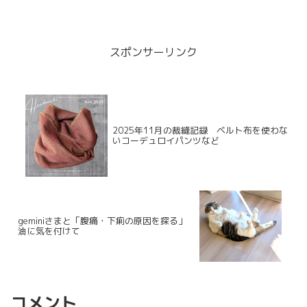
で下りきらなくなったのです。こんな状
況↓まあ、自分で糸通しできちゃうから縫
うのは問題なく縫えたのだけれども。ず
っとこのままなわけに...
スポンサーリンク
2025年11月の裁縫記録 ベルト布を使わな
いコーデュロイパンツなど
geminiさまと「腹痛・下痢の原因を探る」
油に気を付けて
コメント