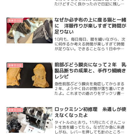
たけどすごく良かったので日記に残して
おこうかと。旅行概要お義母さん、お義
姉さん、オットとだいずの4人で。さくら
さんにはお留守番してもらうので1泊2日
なぜか必ず布の上に座る猫と一緒
新東京日記
のさっくりとした旅行...
に 洋服作りが楽しすぎて時間が
足りない
10月も、毎日毎日、服を縫いながら、次
に何作るか考える時間が楽しすぎて時間
が足りない。できることなら１日中やっ
ていたいけれど、そうもいかず。それ
に、長時間１つのことをやっていると肩
や腰への負担がハンパなくて。目もしょ
前部ぶどう膜炎になって２年 乳
新東京日記
ぼついてくるから。毎日、...
製品断ちの成果と、手作り鯛焼き
レシピ
急性前部ぶどう膜炎を発症してからまる
２年、ようやく目の状態が落ち着いてき
たよ。これまでの道のりをザックリ書く
と 2018年7月にオランダで急性前部ぶど
う膜炎（両目）を発症 2019年6月までプ
レドニゾロン点眼、日本に本帰国 日本の
ロックミシン初修理 糸通しが使
新東京日記
病院で乾癬...
えなくなったよ
タイトルのとおり。11月にたくさんニッ
ト生地を縫ってたら。なぜだか急に糸通
しがね、レバーを押しても針のところま