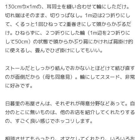
130cm巾×1mの、耳同士を縫い合わせて輪にしただけ。
切れ端はそのまま、切りっぱなし。1m辺は2つ折りにし
て、くるっと1回ひねって2重巻きにして頭からかぶるだ
け。ひねらずに、２つ折りにした輪（1m辺を2つ折りに
して50cm）の状態で頭からかぶり肩にかければ肩掛け的
に使えるし、畳んでひざ掛けにしてもいい。
ストールだとしっかり結んでおかないとほどけて結び直す
のが面倒だから（母も同意見）。輪にしてスヌード、非常
に好みです。
日暮里の布屋さんは、それぞれが得意分野などあって。自
分のとこに無いものは、他のお店を紹介してくれたりする
の、すごく良い感じでホッコリします。
相談させてもらったり、オマケしてくれたり、いろいろお