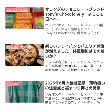
げ、そして縫う、の繰り返し。年末にま
ずオットが高熱を出しダウン、その２日
オランダのチョコレートブランド
アムステルダム日記
後ぐらいにだいずも急にク...
Tony’s Chocolonely ようこそ
日本へ！
オランダのスーパー、チョコレートの棚
でいちばん大きく面積をとっていた
Tony’s Chocolonely。我が家も（とくに
オットが）オランダに住んでる間はとて
もお世話になったし、本帰国のときもお
土産にどっさり買ってきたんだけれど。
新しいフライパンでパエリア頻度
新東京日記
去年11月...
が増えました 体重増加はそのせ
いか？
いよいよ春だねー。このところ、どうし
てだか体重が増加気味。去年、夏ごろに
乳製品断ち＆小麦粉断ちをしてから半年
ぐらいは、緩やかに体重が減ってきてい
たので。この調子であと４キロぐらい痩
せてしまおうと思っていたのに。2月後半
2025年6月の裁縫記録 薄物縫い
新東京日記
ぐらいに体重減少が止ま...
の注意点と裾まつり押さえ特訓
今月は久々に、いろいろとスムーズに事
が進んで。裁縫記録も月の半ばぐらいに
は書けそうな予感がしていたのに。結
局、いつもと似たようなタイミングにな
ってしまった。７月が終わりかけるころ