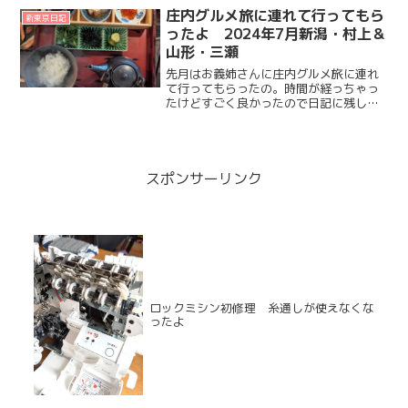
に、６月の振り返り。６月完成品の写真
庄内グルメ旅に連れて行ってもら
新東京日記
は記録として残っているので...
ったよ 2024年7月新潟・村上＆
山形・三瀬
先月はお義姉さんに庄内グルメ旅に連れ
て行ってもらったの。時間が経っちゃっ
たけどすごく良かったので日記に残して
おこうかと。旅行概要お義母さん、お義
姉さん、オットとだいずの4人で。さくら
さんにはお留守番してもらうので1泊2日
のさっくりとした旅行...
スポンサーリンク
ロックミシン初修理 糸通しが使えなくな
ったよ