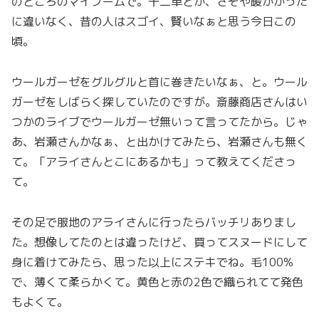
のところのマイブームで。十二単とか、さぞや暖かかった
に違いなく、昔の人はスゴイ、賢いなぁと思う今日この
頃。
ウールガーゼをグルグルと首に巻きたいなぁ、と。ウール
ガーゼをしばらく探していたのですが。斎藤商店さんはい
つかのライブでウールガーゼ無いって言ってたから。じゃ
あ、岩瀬さんかなぁ、と出かけてみたら、岩瀬さんも無く
て。「アライさんとこにあるかも」って教えてくださっ
て。
その足で服地のアライさんに行ったらバッチリありまし
た。想像してたのとは違ったけど、買ってスヌードにして
身に着けてみたら、思った以上にステキでね。毛100%
で、薄くて柔らかくて。黄色と赤の2色で織られてて発色
もよくて。