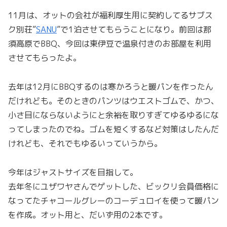
11月は、オットの会社が福利厚生用に契約してるサブス
ク別荘”
SANU
”で1泊させてもらうことになり。前回は那
須高原でBBQ、今回は東伊豆で温泉付きのお部屋を利用
させてもらったよ。
去年は12月にBBQするのは寒かろうと暖パンを作ったん
だけれども。そのときのパンツはウエストゴムで、かつ、
小さ目にならないようにと余裕を取りすぎてゆるゆるにな
ってしまったのでね。ゴムを短くするなど対策はしたんだ
けれども、それでもゆるいっていうから。
今年はジャストサイズを目指して。
去年冬にユザワヤさんでゲットした、ビックリ会員価格に
なってたチャコールグレーのコーデュロイを使って暖パン
を作成。オット用と、だいず用の2本です。