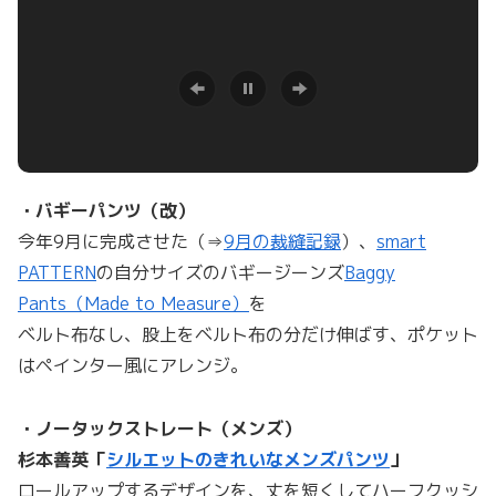
・バギーパンツ（改）
今年9月に完成させた（⇒
9月の裁縫記録
）、
smart
PATTERN
の自分サイズのバギージーンズ
Baggy
Pants（Made to Measure）
を
ベルト布なし、股上をベルト布の分だけ伸ばす、ポケット
はペインター風にアレンジ。
・ノータックストレート（メンズ）
杉本善英「
シルエットのきれいなメンズパンツ
」
ロールアップするデザインを、丈を短くしてハーフクッシ