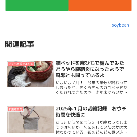
soybean
関連記事
猫ベッドを麻ひもで編んでみた
さくら溺愛アルバム
どうやら腱鞘炎になったようで
風邪とも闘っているよ
いよいよ７月！ 今年の半分が終わって
しまったね。さくらさんのカゴベッドが
くたびれてきたので。昨年末ぐらいから
編み物にハマっているだいず、麻ひもを
使ってカゴを作ってみたよ。途中、底面
編んでるとき↓座布団的に乗ってくれたり
2025年１月の裁縫記録 おウチ
新東京日記
しないかなーと期待した...
時間を快適に
あっという間にもう２月が終わってしま
うではないか。なにをしていたのかは大
体わかっている。布をどんどん買い込ん
で、買った布で何を作るか妄想を繰り広