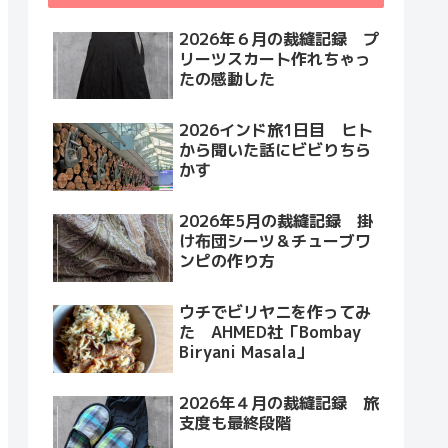
2026年６月の裁縫記録 プ
リーツスカート作れちゃっ
たの感動した
2026インド旅1日目 ヒト
から聞いた話にビビりちら
かす
2026年5月の裁縫記録 掛
け布団シーツ＆チューブワ
ンピの作り方
ウチでビリヤニを作ってみ
た AHMED社「Bombay
Biryani Masala」
2026年４月の裁縫記録 旅
支度も最終段階