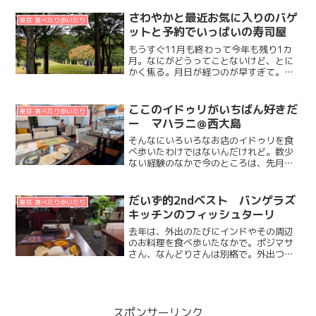
ってたんだけれど。そんなことはぜんぜ
んなくて。冬がきても相変わらず、ベジ
さわやかと最近お気に入りのバゲ
東京 食べたり歩いたり
ミールスのトリコになって...
ットと予約でいっぱいの寿司屋
もうすぐ11月も終わって今年も残り1カ
月。なにがどうってことないけど、とに
かく焦る。月日が経つのが早すぎて。急
に寒くなって、衣替えが追い付いていな
いうえに。日中と朝晩の温度差にカラダ
が付いていけないらしく、毎朝起きた時
ここのイドゥリがいちばん好きだ
東京 食べたり歩いたり
に喉や上気道に違和感を...
ー マハラニ＠西大島
そんなにいろいろなお店のイドゥリを食
べ歩いたわけではないんだけれど。数少
ない経験のなかで今のところは、先月初
めて行った西大島のマハラニのがだいず
的イチバン認定。月に数回だけの浅草あ
たりでのオシゴトの日に、出勤前に寄る
だいず的2ndベスト バンゲラズ
東京 食べたり歩いたり
のにちょうどよい場所にあ...
キッチンのフィッシュターリ
去年は、外出のたびにインドやその周辺
のお料理を食べ歩いたなかで。ポジマサ
さん、なんどりさんは別格で。外出つい
で、ではなくて、ここに行くのを主目的
にすることもあるお店。ポジマサさんが
冬季休業中で。なんどりさんはちょっと
行きにくい場所にあって。...
スポンサーリンク