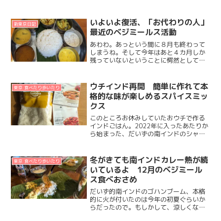
いよいよ復活、「お代わりの人」
新東京日記
最近のベジミールス活動
あわわ。あっという間に８月も終わって
しまうね。そして今年はあと４カ月しか
残っていないということに愕然としてい
るだいずです。今年の夏はほんと暑くて
蒸して。感染して寝込んで。キツかった
なー。我が家のエアコンからの水漏れ、
ウチインド再開 簡単に作れて本
東京 食べたり歩いたり
ツイッターで検索したら今...
格的な味が楽しめるスパイスミッ
クス
このところお休みしていたおウチで作る
インドごはん。2022年に入ったあたりか
ら始まった、だいずの南インドのシャバ
シャバカレーブームとともに始まった、
おウチでも作って食べる活動。最近休止
してたのがまた再開したの、そのキッカ
冬がきても南インドカレー熱が続
東京 食べたり歩いたり
ケとなったスパイスミ...
いているよ 12月のベジミール
ス食べおさめ
だいず的南インドのゴハンブーム、本格
的に火が付いたのは今年の初夏ぐらいか
らだったので。もしかして、涼しくなっ
たら冷めちゃうんじゃないかも？って思